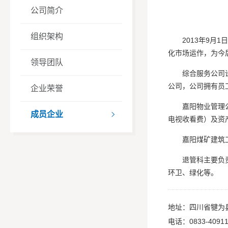
公司简介
组织架构
2013年9月
化市场运作，为今
领导团队
综合服务公司
公司，公司拥有员工
企业荣誉
嘉阳物业管理
成员企业

电视收看费）及资
嘉阳煤矿建筑
退管科主要负
环卫、绿化等。
地址：四川省犍为
电话：0833-40911