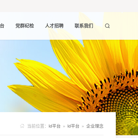

平台
党群纪检
人才招聘
联系我们


当前位置：
ld平台
»
ld平台
»
企业理念