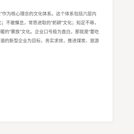
进”作为核心理念的文化体系。这个体系包括六层内
化；不敢懈怠，常思进取的“躬耕”文化；知足不辱，
暖的“寨族”文化。企业口号极为直白，那就是“要吃
和谐的新型企业为目标，务实求效，推进煤炭、旅游