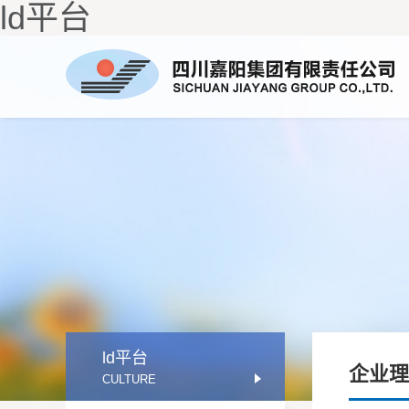
ld平台
公司简介
ld平台
企业理念
党群工作
人才理念
公示公告
组织架构
企业风采
纪检监察
人才招聘
领导关怀
领导团队
社会责任
嘉阳视频
企业荣誉
电子刊物
成员企业
ld平台
企业理
CULTURE