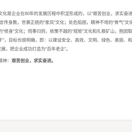
文化是企业在80年的发展历程中积淀形成的，以“艰苦创业，求实奋
：言传身教，世袭正统的“家风”文化；处危陷困，精神不垮的“骨气”文
的“修身”文化；伺事归则，依策不越的“规矩”文化和扎根矿山，抱团取
干”，目标也很明确，即：以建设安全、高效、文明、绿色、美丽、
”发展，把企业成功打造为“百年老企”。
精神：
艰苦创业，求实奋进。