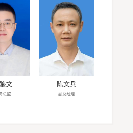
鉴文
陈文兵
务总监
副总经理