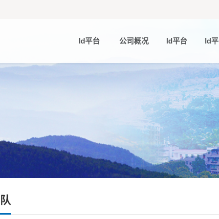
ld平台
公司概况
ld平台
ld
队