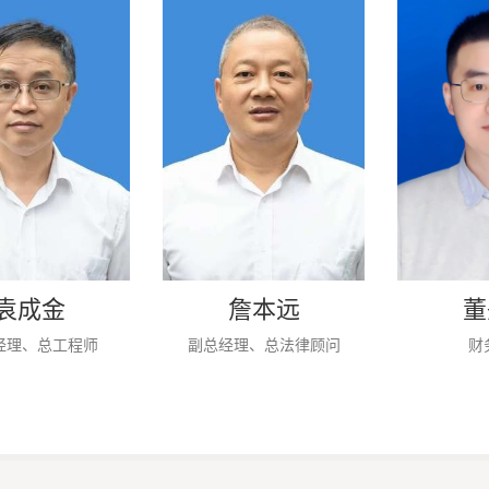
袁成金
詹本远
董
经理、总工程师
副总经理、总法律顾问
财