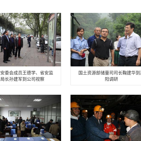
院安委会成员王德学、省安监
国土资源部储量司司长鞠建华到
局局长孙建军到公司视察
阳调研