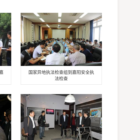
嘉
国家异地执法检查组到嘉阳安全执
法检查