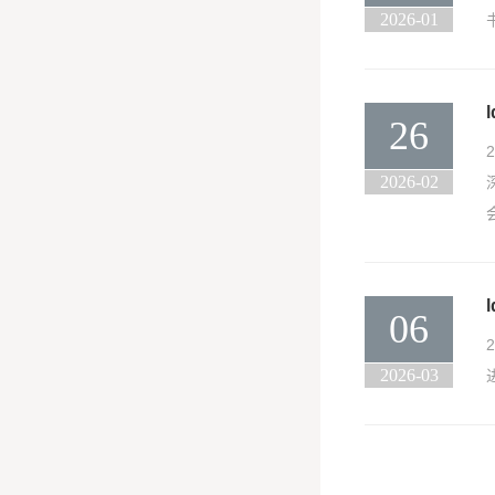
2026-01
26
2026-02
会
06
2026-03