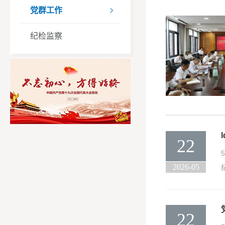
党群工作

纪检监察
22
2026-05
22