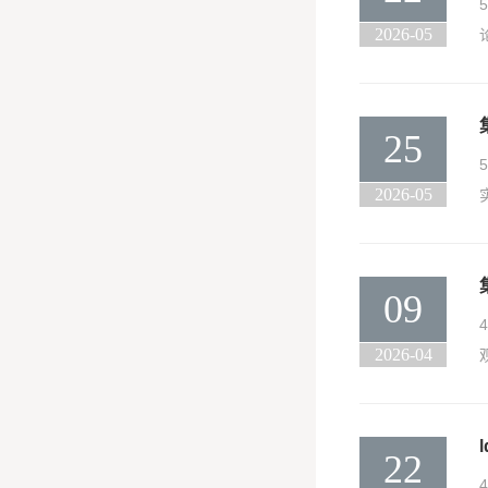
2026-05
25
2026-05
09
2026-04
22