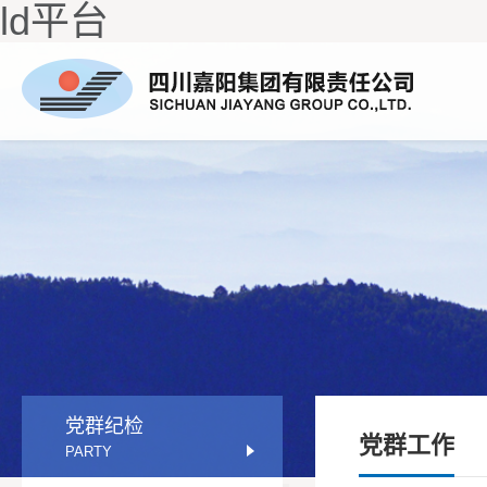
ld平台
公司简介
ld平台
企业理念
党群工作
人才理念
公示公告
组织架构
企业风采
纪检监察
人才招聘
领导关怀
领导团队
社会责任
嘉阳视频
企业荣誉
电子刊物
成员企业
党群纪检
党群工作
PARTY