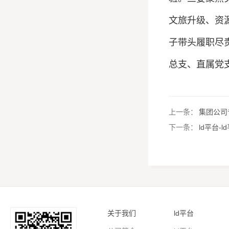
文旅升级、资
子带头履职尽
总支、直属党
上一条：
集团公司
下一条：
ld平台
关于我们
ld平台