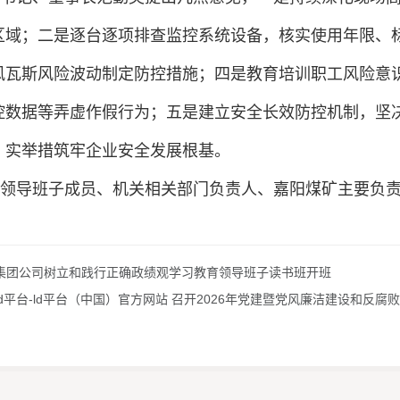
区域；二是逐台逐项排查监控系统设备，核实使用年限、
风瓦斯风险波动制定防控措施；四是教育培训职工风险意
控数据等弄虚作假行为；五是建立安全长效防控机制，坚
、实举措筑牢企业安全发展根基。
导班子成员、机关相关部门负责人、嘉阳煤矿主要负责
集团公司树立和践行正确政绩观学习教育领导班子读书班开班
ld平台-ld平台（中国）官方网站 召开2026年党建暨党风廉洁建设和反腐