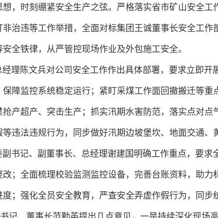
思想，时刻绷紧安全生产之弦。严格落实省市矿山安全工
打非治违等工作举措，全面对标集团王诚董事长安全工作
等安全铁律，从严管控现场作业及外包施工安全。
理陈文兵对公司安全工作作出具体部署，要求立即开展
，保障监控系统稳定运行；紧盯采煤工作面回撤搬迁等重
禁抢产超产、突击生产；抓实汛期水害防范，落实点对点
假等违法违规行为，同步做好汛期边坡堡坎、地面交通、
书记、副董事长、总经理谢建国明确工作重点，要求全覆
整改；全面梳理校验监测监控设备，完善台账资料，助力
进度；强化全员安全教育，严查安全弄虚作假行为，同步
记、董事长范勤英提出几点意见，一是持续深化现场高