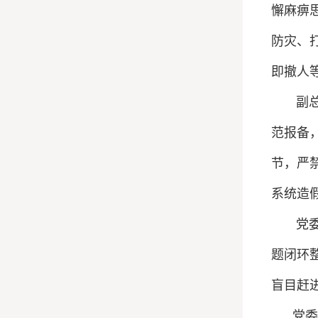
懈麻痹
防灾、
即撤人
副总经
范报备
节，严
系统造
党委副
题闭环
盲目赶
党委书