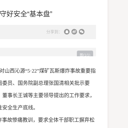
守好安全“基本盘”
分享到：
图(
1
/1)
西沁源“5·22”煤矿瓦斯爆炸事故重要指
局委员、国务院副总理张国清相关批示要
、董事长王诚等主要领导提出的工作要求，
住安全生产底线。
事故惨痛教训，要求全体干部职工摒弃松