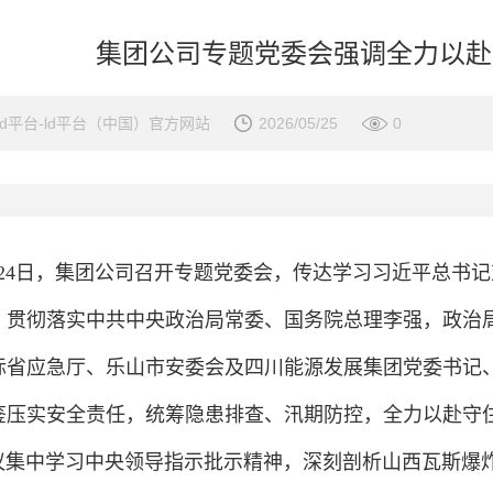
集团公司专题党委会强调全力以赴
ld平台-ld平台（中国）官方网站
2026/05/25
0
4日，集团公司召开专题党委会，传达学习习近平总书记对山
，贯彻落实中共中央政治局常委、国务院总理李强，政治
标省应急厅、乐山市安委会及四川能源发展集团党委书记
鉴压实安全责任，统筹隐患排查、汛期防控，全力以赴守
中学习中央领导指示批示精神，深刻剖析山西瓦斯爆炸