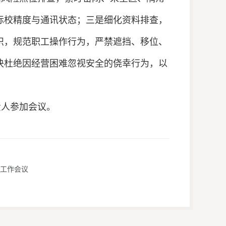
标校精度与通讯状态；三是细化资料排查，
识，规范职工操作行为，严禁遮挡、移位、
决杜绝因经营困难忽视安全的侥幸行为，以
人参加会议。
败工作会议