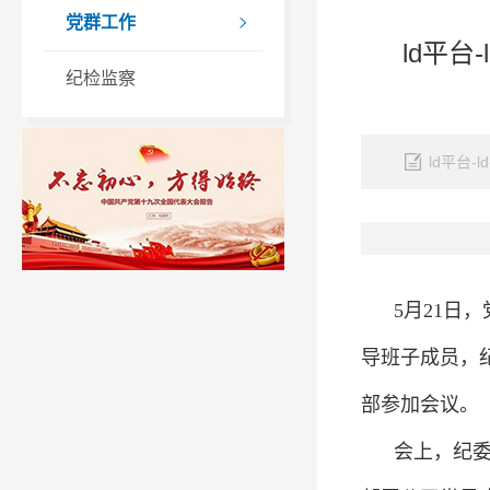
党群工作

ld平
纪检监察
ld平台
5月21日
导班子成员，
部参加会议。
会上，纪委书