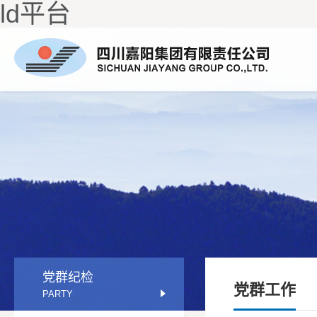
ld平台
公司简介
ld平台
企业理念
党群工作
人才理念
公示公告
组织架构
企业风采
纪检监察
人才招聘
领导关怀
领导团队
社会责任
嘉阳视频
企业荣誉
电子刊物
成员企业
党群纪检
党群工作
PARTY