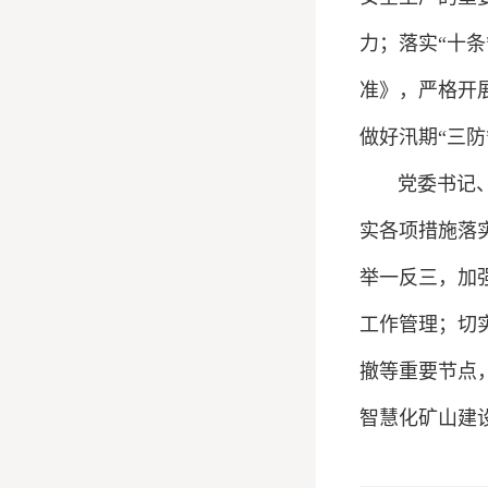
力；落实“十
准》，严格开
做好汛期“三防
党委书记、董
实各项措施落
举一反三，加
工作管理；切
撤等重要节点
智慧化矿山建