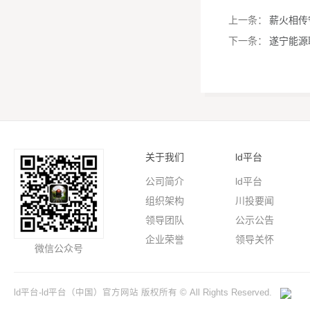
上一条：
薪火相传
下一条：
遂宁能源
关于我们
ld平台
公司简介
ld平台
组织架构
川投要闻
领导团队
公示公告
企业荣誉
领导关怀
微信公众号
ld平台-ld平台（中国）官方网站 版权所有 © All Rights Reserved.