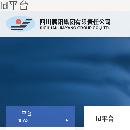
ld平台
公司简介
ld平台
企业理念
党群工作
人才理念
公示公告
组织架构
企业风采
纪检监察
人才招聘
领导关怀
领导团队
社会责任
嘉阳视频
企业荣誉
电子刊物
成员企业
ld平台
ld平台
NEWS