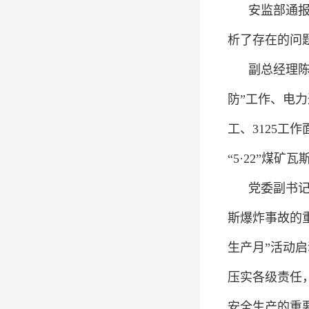
安监部通报了
析了存在的问
副总经理陈文
防”工作、电力
工、3125
“5·22”煤
党委副书记、
斯爆炸事故的
生产月”活动
压实各级责任
安全生产的重