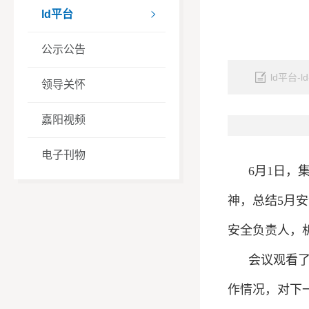
ld平台

公示公告
ld平台
领导关怀
嘉阳视频
电子刊物
6月1日，集
神，总结5月
安全负责人，
会议观看了《
作情况，对下