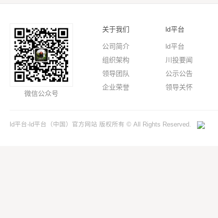
关于我们
ld平台
公司简介
ld平台
组织架构
川投要闻
领导团队
公示公告
企业荣誉
领导关怀
微信公众号
ld平台-ld平台（中国）官方网站 版权所有 © All Rights Reserved.