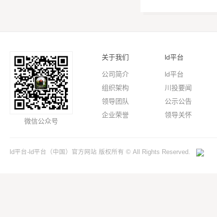
关于我们
ld平台
公司简介
ld平台
组织架构
川投要闻
领导团队
公示公告
企业荣誉
领导关怀
微信公众号
ld平台-ld平台（中国）官方网站 版权所有 © All Rights Reserved.