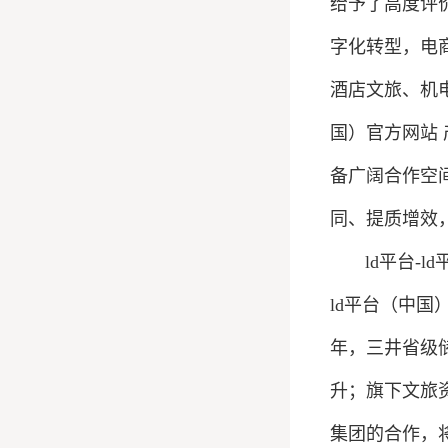
给予了高度评
字化转型，电
酒店文旅、机
国）官方网站
备广阔合作空间
同、提质增效
ld平台-ld
ld平台（中国
年，三井省级
升；旗下文旅资
集团的合作，